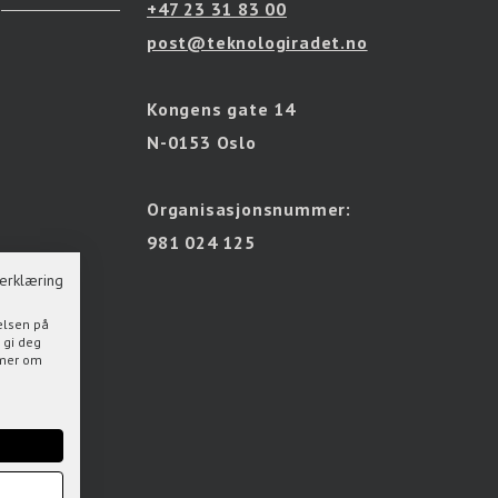
+47 23 31 83 00
post@teknologiradet.no
Kongens gate 14
N-0153 Oslo
Organisasjonsnummer:
981 024 125
erklæring
elsen på
 gi deg
s mer om