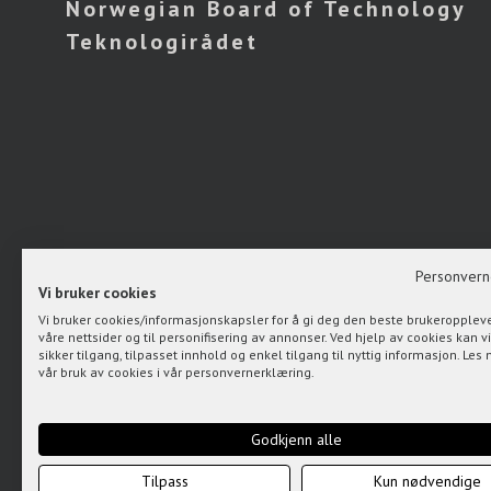
Norwegian Board of Technology
Teknologirådet
Personvern
Vi bruker cookies
Vi bruker cookies/informasjonskapsler for å gi deg den beste brukeropplev
våre nettsider og til personifisering av annonser. Ved hjelp av cookies kan vi
sikker tilgang, tilpasset innhold og enkel tilgang til nyttig informasjon. Le
vår bruk av cookies i vår personvernerklæring.
Godkjenn alle
Tilpass
Kun nødvendige