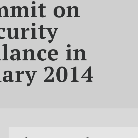
mmit on
curity
llance in
uary 2014