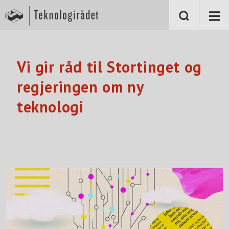
S
k
i
p
t
o
m
a
Vi gir råd til Stortinget og
i
n
regjeringen om ny
c
o
teknologi
n
t
e
n
t