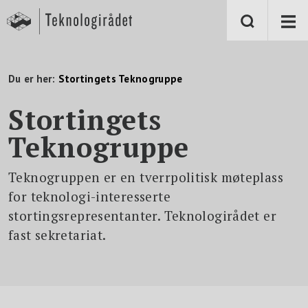
S
k
i
p
t
o
m
Du er her:
Stortingets Teknogruppe
a
i
n
Stortingets
c
o
Teknogruppe
n
t
e
n
Teknogruppen er en tverrpolitisk møteplass
t
for teknologi-interesserte
stortingsrepresentanter. Teknologirådet er
fast sekretariat.