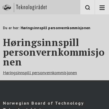
S
k
i
p
t
o
m
Du er her:
Høringsinnspill personvernkommisjonen
a
i
n
Høringsinnspill
c
o
personvernkommisjo
n
t
e
nen
n
t
Høringsinnspill personvernkommisjonen
Norwegian Board of Technology