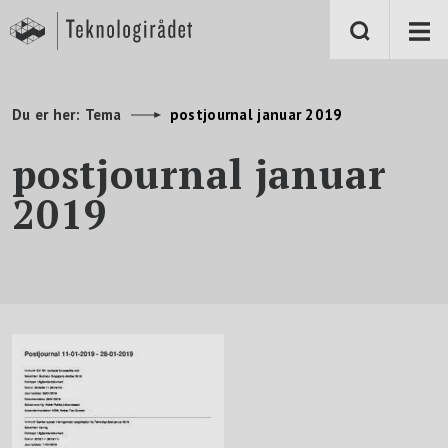
S
k
i
p
t
o
m
Du er her:
Tema
postjournal januar 2019
a
i
n
postjournal januar
c
o
2019
n
t
e
n
t