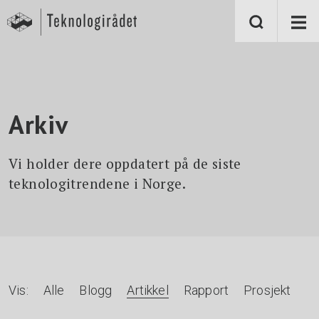
S
k
i
p
t
o
m
a
i
n
Arkiv
c
o
n
t
Vi holder dere oppdatert på de siste
e
n
teknologitrendene i Norge.
t
Vis:
Alle
Blogg
Artikkel
Rapport
Prosjekt