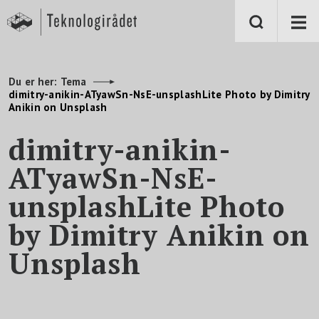
S
k
i
p
t
o
m
Du er her:
Tema
a
dimitry-anikin-ATyawSn-NsE-unsplashLite Photo by Dimitry
i
Anikin on Unsplash
n
c
o
dimitry-anikin-
n
t
e
ATyawSn-NsE-
n
t
unsplashLite Photo
by Dimitry Anikin on
Unsplash