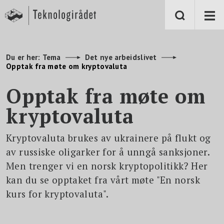
S
k
i
p
t
o
m
Du er her:
Tema
Det nye arbeidslivet
a
Opptak fra møte om kryptovaluta
i
n
c
Opptak fra møte om
o
n
kryptovaluta
t
e
n
t
Kryptovaluta brukes av ukrainere på flukt og
av russiske oligarker for å unngå sanksjoner.
Men trenger vi en norsk kryptopolitikk? Her
kan du se opptaket fra vårt møte "En norsk
kurs for kryptovaluta".