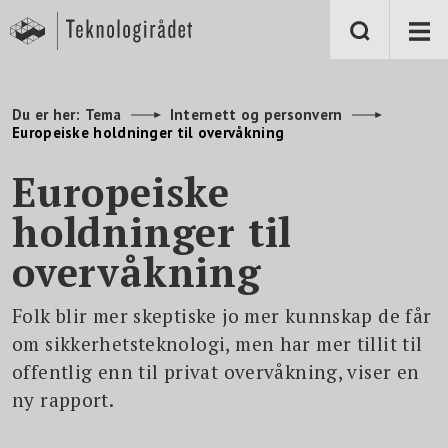
S
k
i
p
t
o
m
Du er her:
Tema
Internett og personvern
a
Europeiske holdninger til overvåkning
i
n
c
Europeiske
o
n
holdninger til
t
e
n
overvåkning
t
Folk blir mer skeptiske jo mer kunnskap de får
om sikkerhetsteknologi, men har mer tillit til
offentlig enn til privat overvåkning, viser en
ny rapport.