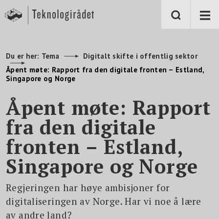
S
k
i
p
t
o
m
Du er her:
Tema
Digitalt skifte i offentlig sektor
a
i
Åpent møte: Rapport fra den digitale fronten – Estland,
n
Singapore og Norge
c
o
n
Åpent møte: Rapport
t
e
fra den digitale
n
t
fronten – Estland,
Singapore og Norge
Regjeringen har høye ambisjoner for
digitaliseringen av Norge. Har vi noe å lære
av andre land?