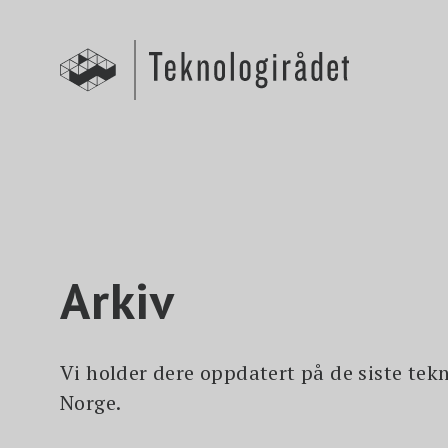
S
k
i
p
t
o
m
a
i
n
c
o
n
t
e
n
t
Arkiv
Vi holder dere oppdatert på de siste tek
Norge.