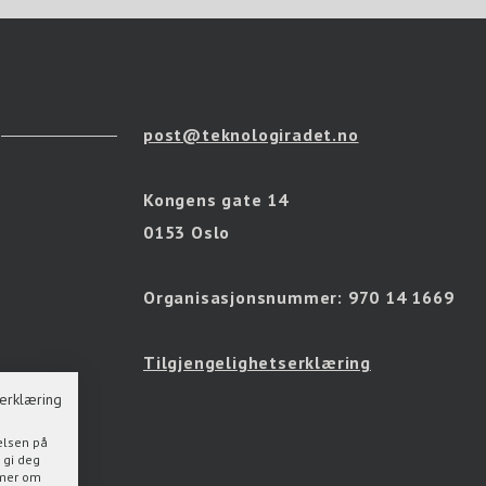
post@teknologiradet.no
Kongens gate 14
0153 Oslo
Organisasjonsnummer:
970 14 1669
Tilgjengelighetserklæring
erklæring
elsen på
 gi deg
s mer om