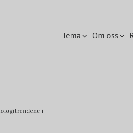
Tema
Om oss
nologitrendene i