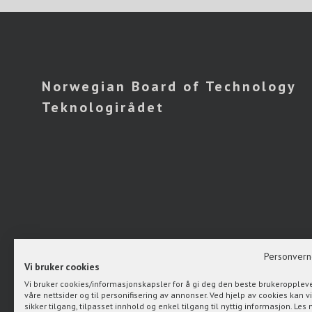
Norwegian Board of Technology
Teknologirådet
Personvern
Vi bruker cookies
Vi bruker cookies/informasjonskapsler for å gi deg den beste brukeropplev
våre nettsider og til personifisering av annonser. Ved hjelp av cookies kan vi
sikker tilgang, tilpasset innhold og enkel tilgang til nyttig informasjon. Le