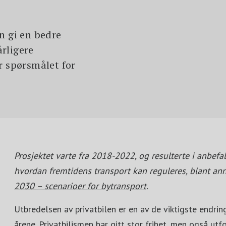
n gi en bedre
rligere
r spørsmålet for
Prosjektet varte fra 2018-2022, og resulterte i anbefali
hvordan fremtidens transport kan reguleres, blant an
2030 – scenarioer for bytransport
.
Utbredelsen av privatbilen er en av de viktigste endri
årene. Privatbilismen har gitt stor frihet, men også ut