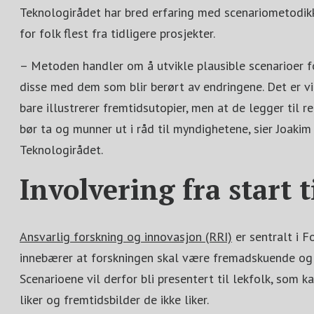
Teknologirådet har bred erfaring med scenariometodikk
for folk flest fra tidligere prosjekter.
– Metoden handler om å utvikle plausible scenarioer f
disse med dem som blir berørt av endringene. Det er vi
bare illustrerer fremtidsutopier, men at de legger til r
bør ta og munner ut i råd til myndighetene, sier Joakim 
Teknologirådet.
Involvering fra start ti
Ansvarlig forskning og innovasjon (RRI)
er sentralt i 
innebærer at forskningen skal være fremadskuende og 
Scenarioene vil derfor bli presentert til lekfolk, som kan
liker og fremtidsbilder de ikke liker.