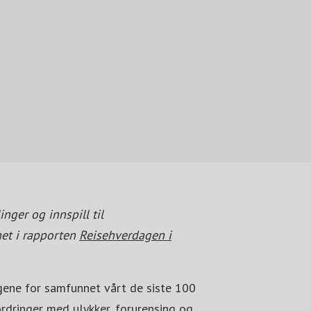
nger og innspill til
net i rapporten
Reisehverdagen i
ngene for samfunnet vårt de siste 100
fordringer med ulykker, forurensing og