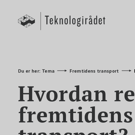
S
k
i
p
t
o
m
a
i
n
c
o
n
t
e
Du er her:
Tema
Fremtidens transport
n
t
Hvordan re
fremtidens