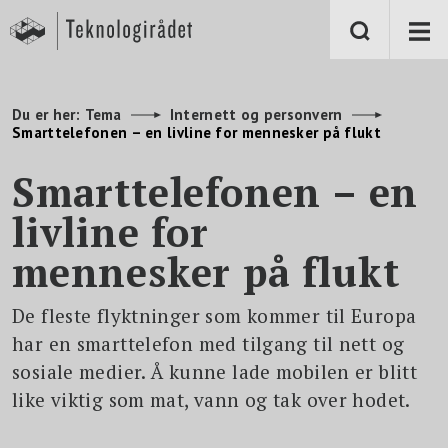
S
k
i
p
t
o
m
Du er her:
Tema
Internett og personvern
a
Smarttelefonen – en livline for mennesker på flukt
i
n
c
Smarttelefonen – en
o
n
livline for
t
e
n
mennesker på flukt
t
De fleste flyktninger som kommer til Europa
har en smarttelefon med tilgang til nett og
sosiale medier. Å kunne lade mobilen er blitt
like viktig som mat, vann og tak over hodet.