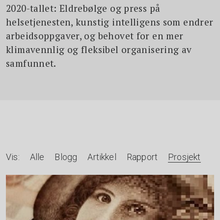
2020-tallet: Eldrebølge og press på
helsetjenesten, kunstig intelligens som endrer
arbeidsoppgaver, og behovet for en mer
klimavennlig og fleksibel organisering av
samfunnet.
A
Vis:
Alle
Blogg
Artikkel
Rapport
Prosjekt
r
t
i