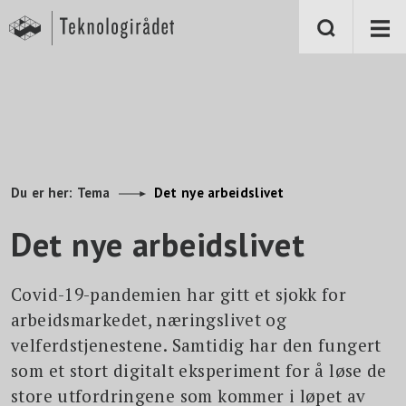
S
k
i
p
t
o
m
a
i
n
c
o
n
Du er her:
Tema
Det nye arbeidslivet
t
e
Det nye arbeidslivet
n
t
Covid-19-pandemien har gitt et sjokk for
arbeidsmarkedet, næringslivet og
velferdstjenestene. Samtidig har den fungert
som et stort digitalt eksperiment for å løse de
store utfordringene som kommer i løpet av